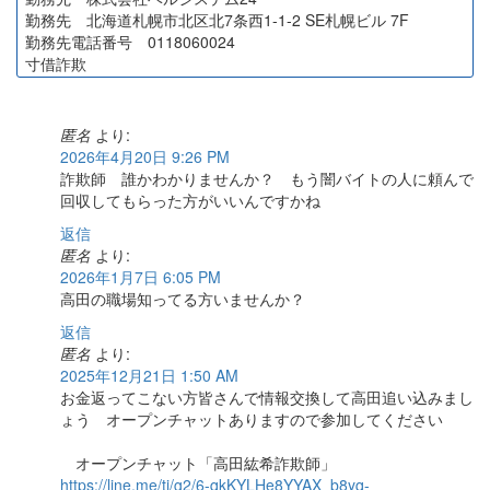
勤務先 北海道札幌市北区北7条西1-1-2 SE札幌ビル 7F
勤務先電話番号 0118060024
寸借詐欺
匿名
より:
2026年4月20日 9:26 PM
詐欺師 誰かわかりませんか？ もう闇バイトの人に頼んで
回収してもらった方がいいんですかね
返信
匿名
より:
2026年1月7日 6:05 PM
高田の職場知ってる方いませんか？
返信
匿名
より:
2025年12月21日 1:50 AM
お金返ってこない方皆さんで情報交換して高田追い込みまし
ょう オープンチャットありますので参加してください
オープンチャット「高田紘希詐欺師」
https://line.me/ti/g2/6-qkKYLHe8YYAX_b8yq-