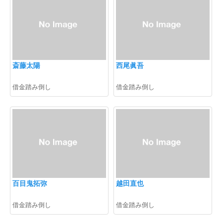
斎藤太陽
西尾眞吾
借金踏み倒し
借金踏み倒し
百目鬼拓弥
越田直也
借金踏み倒し
借金踏み倒し