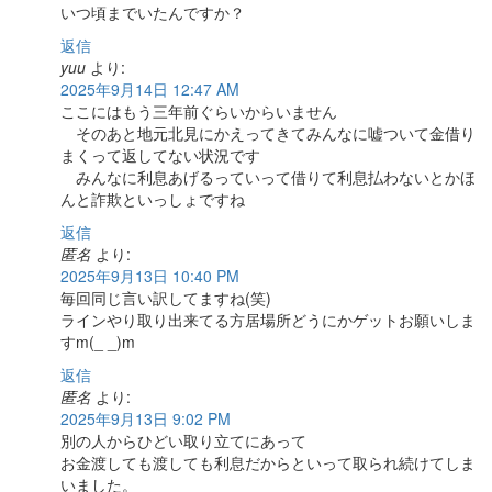
いつ頃までいたんですか？
返信
yuu
より:
2025年9月14日 12:47 AM
ここにはもう三年前ぐらいからいません
そのあと地元北見にかえってきてみんなに嘘ついて金借り
まくって返してない状況です
みんなに利息あげるっていって借りて利息払わないとかほ
んと詐欺といっしょですね
返信
匿名
より:
2025年9月13日 10:40 PM
毎回同じ言い訳してますね(笑)
ラインやり取り出来てる方居場所どうにかゲットお願いしま
すm(_ _)m
返信
匿名
より:
2025年9月13日 9:02 PM
別の人からひどい取り立てにあって
お金渡しても渡しても利息だからといって取られ続けてしま
いました。