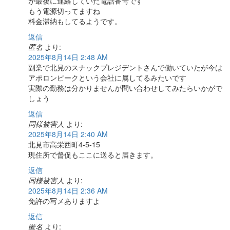
が最後に連絡していた電話番号です
もう電源切ってますね
料金滞納もしてるようです。
返信
匿名
より:
2025年8月14日 2:48 AM
副業で北見のスナックプレジデントさんで働いていたが今は
アポロンピークという会社に属してるみたいです
実際の勤務は分かりませんが問い合わせしてみたらいかがで
しょう
返信
同様被害人
より:
2025年8月14日 2:40 AM
北見市高栄西町4-5-15
現住所で督促もここに送ると届きます。
返信
同様被害人
より:
2025年8月14日 2:36 AM
免許の写メありますよ
返信
匿名
より: