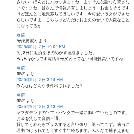
さない ほんとにムカつきますね まずそんな話なら貸さな
いですよね 皆さんで情報共有しましょう お金もそうです
けどほんとに地獄落ちてほしいです 今可愛い彼女ができた
らしいですよ こちらはどんだけおまえのせいで大変なこと
になってるか
返信
同様被害人
より:
2025年9月12日 10:02 PM
9月8日に返済をほのめかす連絡きました。
PayPayからです電話番号変わってない可能性高いですね
返信
匿名
より:
2025年9月12日 3:14 PM
みんなはどんな条件出されました？
返信
匿名
より:
2025年9月12日 3:13 PM
ヤマダデンキのソフトバンクで一緒に働いていたものです、
お金を貸して音信不通。
貸してくれたらプラスすると言い張り、返ってこず。適当に
理由つけられてもうすぐ半年経ちます。みんなで捕まえませ