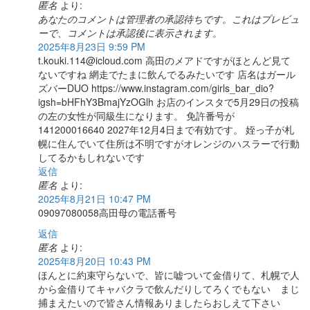
匿名
より:
あなたのコメントは管理者の承認待ちです。これはプレビュ
ーで、コメントは承認後に表示されます。
2025年8月23日 9:59 PM
t.kouki.114@icloud.com 高田のメアドですがほとんど見て
ないですね 網走でたまに飲んでるみたいです 店名はガール
ズバーDUO https://www.instagram.com/girls_bar_dio?
igsh=bHFhY3BmajYzOGlh お店のインスタで5月29日の投稿
の左の女性が同級生になります。 免許番号が
141200016640 2027年12月4日まで有効です。 姪っ子が札
幌に住んでいて住所は不明ですがオレンジのハスラーで行動
してるかもしれないです
返信
匿名
より:
2025年8月21日 10:47 PM
09097080058高田母の電話番号
返信
匿名
より:
2025年8月20日 10:43 PM
ほんとに約束守らないで、皆に嘘ついて金借りて、札幌で人
から金借りてキャバクラで飲んだりしてろくでもない まじ
捕まえたいので皆さん情報ありましたらおしえて下さい