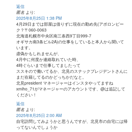
返信
匿名
より:
2025年8月25日 1:38 PM
4月29日までは部屋は借りずに現在の勤め先(アポロンピー
ク？〒060-0063
北海道札幌市中央区南三条西9丁目999-7
オギサカ南3条ビル2A)の仕事をしていると本人から聞いて
います。
虚偽かもしれませんが、
4月中に何度か連絡取れていた時、
4時ぐらいまで仕事してましたって
ススキので働いてるか、北見のスナックプレジデントさんに
まだ在籍してるのかどっちかだなと。
北見president マネージャーはインスタやってますね
xmiho_71がマネージャーのアカウントです、@は追記して
ください！
返信
匿名
より:
2025年8月25日 2:00 AM
自宅訪問してみようかと思うんですが、北見市の自宅には帰
ってないんでしょうか